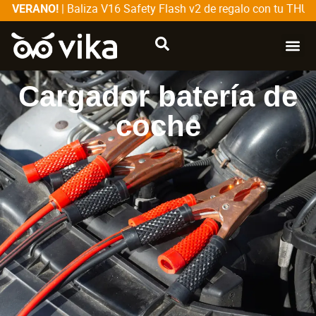
| Baliza V16 Safety Flash v2 de regalo con tu THULE
E VERANO!
CATÁLOG
SOBRE
Cargador batería de
coche