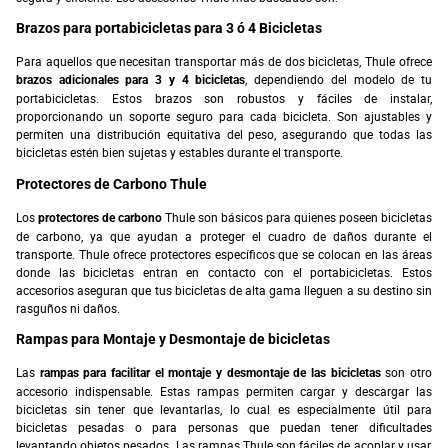
Brazos para portabicicletas para 3 ó 4 Bicicletas
Para aquellos que necesitan transportar más de dos bicicletas, Thule ofrece
, dependiendo del modelo de tu
brazos adicionales para 3 y 4 bicicletas
portabicicletas. Estos brazos son robustos y fáciles de instalar,
proporcionando un soporte seguro para cada bicicleta. Son ajustables y
permiten una distribución equitativa del peso, asegurando que todas las
bicicletas estén bien sujetas y estables durante el transporte.
Protectores de Carbono Thule
Los
Thule son básicos para quienes poseen bicicletas
protectores de carbono
de carbono, ya que ayudan a proteger el cuadro de daños durante el
transporte. Thule ofrece protectores específicos que se colocan en las áreas
donde las bicicletas entran en contacto con el portabicicletas. Estos
accesorios aseguran que tus bicicletas de alta gama lleguen a su destino sin
rasguños ni daños.
Rampas para Montaje y Desmontaje de bicicletas
Las
son otro
rampas para facilitar el montaje y desmontaje de las bicicletas
accesorio indispensable. Estas rampas permiten cargar y descargar las
bicicletas sin tener que levantarlas, lo cual es especialmente útil para
bicicletas pesadas o para personas que puedan tener dificultades
levantando objetos pesados. Las rampas Thule son fáciles de acoplar y usar,