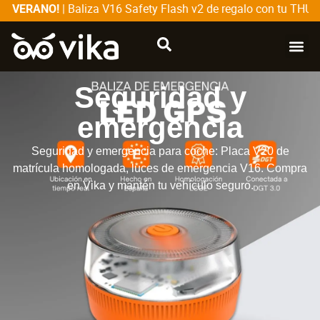
| Baliza V16 Safety Flash v2 de regalo con tu THULE
 VERANO!
CATÁLOG
SOBRE
Seguridad y
emergencia
Seguridad y emergencia para coche: Placa V20 de
matrícula homologada, luces de emergencia V16. Compra
en Vika y mantén tu vehículo seguro.