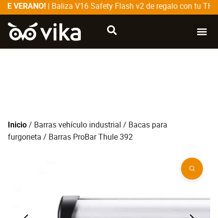
| Baliza V16 Safety Flash v2 de regalo con tu THU
DE VERANO!
CATÁLOG
SOBRE
/
Barras vehículo industrial
/
Bacas para
Inicio
furgoneta
/ Barras ProBar Thule 392