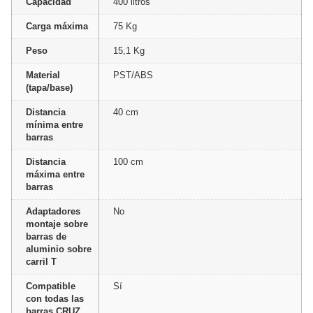
Capacidad
400 litros
Carga máxima
75 Kg
Peso
15,1 Kg
Material
PST/ABS
(tapa/base)
Distancia
40 cm
mínima entre
barras
Distancia
100 cm
máxima entre
barras
Adaptadores
No
montaje sobre
barras de
aluminio sobre
carril T
Compatible
Sí
con todas las
barras CRUZ.