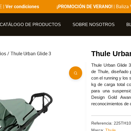
|
| Baliza V1
Ver condiciones
¡PROMOCIÓN DE VERANO!
CATÁLOGO DE PRODUCTOS
SOBRE NOSOTROS
B
Thule Urban
ños
/ Thule Urban Glide 3
Thule Urban Glide 3
de Thule, diseñado 
con el running y los
kg de carga total c
para una suspensió
Design Gold Awar
reconocimientos de d
Referencia: 225TH1
Marca:
Thule