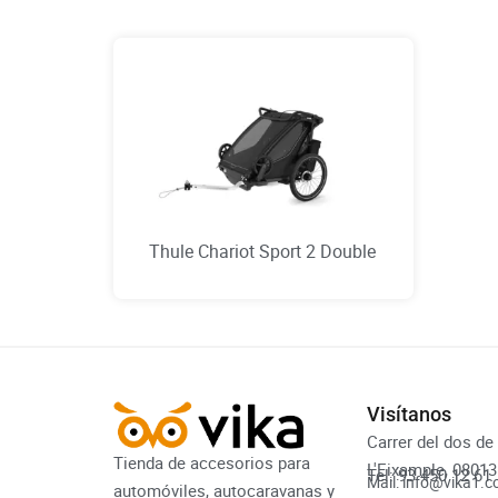
Thule Chariot Sport 2 Double
Visítanos
Carrer del dos de
Tienda de accesorios para
L'Eixample, 0801
Tel: 93 450 12 61
Mail: info@vika1.
automóviles, autocaravanas y