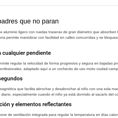
 padres que no paran
e aluminio ligero con ruedas traseras de gran diámetro que absorben b
atoria permite maniobrar con facilidad en calles concurridas y se bloqu
n cualquier pendiente
ermite regular la velocidad de forma progresiva y segura en bajadas pr
profesionales, adaptado aquí a un cochecito de uso mixto ciudad-camp
 segundos
magnética que facilita abrochar y desabrochar al niño con una sola ma
o diario, especialmente cuando el niño ya está dormido al sacarlo del c
ación y elementos reflectantes
pone de ventilación integrada para regular la temperatura en días calu