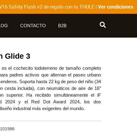
6 Safety Flash v2 de regalo con tu THULE |
Ver condiciones
LOG
CONTACTO
B2B
 Glide 3
 es el cochecito todoterreno de tamaño completo
para padres activos que alternan el paseo urbano
 senderos. Soporta hasta 22 kg de peso del niño (34
on cesta incluida), con neumáticos de aire de 16″
n superior. Ha recibido simultáneamente el iF
d 2024 y el Red Dot Award 2024, los dos
iseño industrial más exigentes del mundo.
0101986