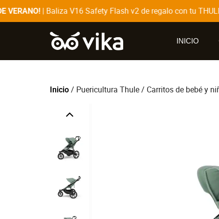
| Baliza V16 Safety Flash v2 de regalo con tu THULE 
 VERANO!
INICIO
/
Puericultura Thule
/
Carritos de bebé y ni
Inicio