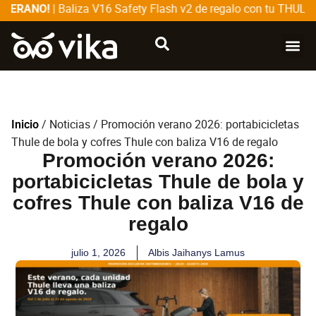
| Baliza V16 Safety Flash v2 de regalo con tu THULE |
ERANO!
V
CATÁLOG
SOBRE
/
Noticias
/ Promoción verano 2026: portabicicletas
Inicio
Thule de bola y cofres Thule con baliza V16 de regalo
Promoción verano 2026:
portabicicletas Thule de bola y
cofres Thule con baliza V16 de
regalo
julio 1, 2026
Albis Jaihanys Lamus